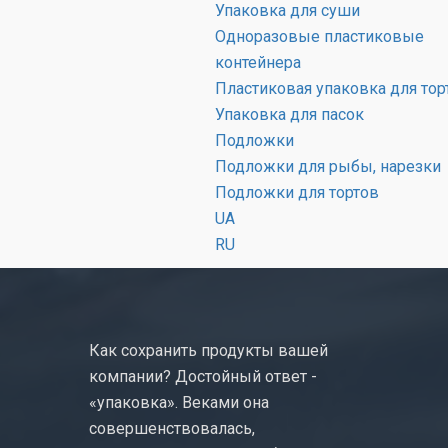
прямоугольная
100 шт.
Упаковка для суши
7х16 см
Одноразовые пластиковые
контейнера
Пластиковая упаковка для тор
Упаковка для пасок
Подложки
Подложки для рыбы, нарезки
Подложки для тортов
UA
RU
Как сохранить продукты вашей
компании? Достойный ответ -
«упаковка». Веками она
совершенствовалась,