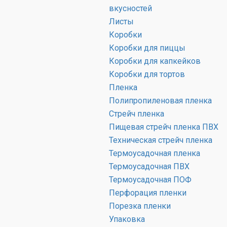
вкусностей
Листы
Ц
Коробки
з
Коробки для пиццы
Форма ,
Количество
ш
Фото
Коробки для капкейков
размер
в упаковке
г
Коробки для тортов
с
Пленка
Н
Полипропиленовая пленка
Стрейч пленка
Подложка
Пищевая стрейч пленка ПВХ
прямоугольная
100 шт.
Техническая стрейч пленка
5х15 см
Термоусадочная пленка
Подложка
Термоусадочная ПВХ
прямоугольная
100 шт.
Термоусадочная ПОФ
7х14 см
Перфорация пленки
Порезка пленки
Подложка
Упаковка