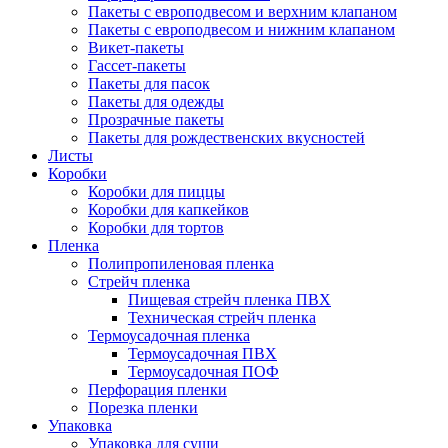
Пакеты с европодвесом и верхним клапаном
Пакеты с европодвесом и нижним клапаном
Викет-пакеты
Гассет-пакеты
Пакеты для пасок
Пакеты для одежды
Прозрачные пакеты
Пакеты для рождественских вкусностей
Листы
Коробки
Коробки для пиццы
Коробки для капкейков
Коробки для тортов
Пленка
Полипропиленовая пленка
Стрейч пленка
Пищевая стрейч пленка ПВХ
Техническая стрейч пленка
Термоусадочная пленка
Термоусадочная ПВХ
Термоусадочная ПОФ
Перфорация пленки
Порезка пленки
Упаковка
Упаковка для суши