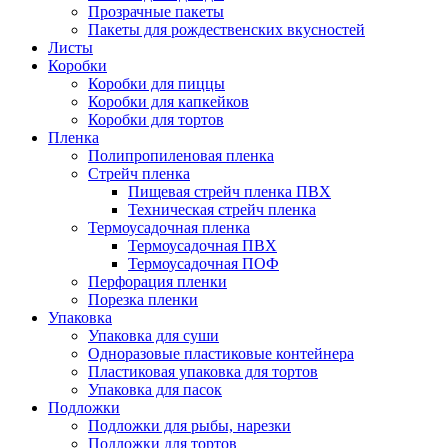
Прозрачные пакеты
Пакеты для рождественских вкусностей
Листы
Коробки
Коробки для пиццы
Коробки для капкейков
Коробки для тортов
Пленка
Полипропиленовая пленка
Стрейч пленка
Пищевая стрейч пленка ПВХ
Техническая стрейч пленка
Термоусадочная пленка
Термоусадочная ПВХ
Термоусадочная ПОФ
Перфорация пленки
Порезка пленки
Упаковка
Упаковка для суши
Одноразовые пластиковые контейнера
Пластиковая упаковка для тортов
Упаковка для пасок
Подложки
Подложки для рыбы, нарезки
Подложки для тортов