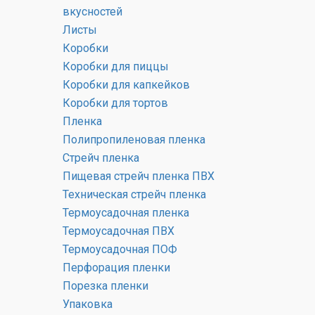
вкусностей
Листы
Коробки
Коробки для пиццы
Коробки для капкейков
Коробки для тортов
Пленка
Полипропиленовая пленка
Стрейч пленка
Пищевая стрейч пленка ПВХ
Техническая стрейч пленка
Термоусадочная пленка
Термоусадочная ПВХ
Термоусадочная ПОФ
Пакеты для рождественских вкусностей
Перфорация пленки
Ширина: от 35 мм до 500 мм
Порезка пленки
Упаковка
Высота: от 40 мм до 640 мм