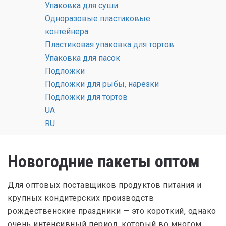
Упаковка для суши
Минимальный заказ: Прозрачные: 5000шт. С печатью:
Одноразовые пластиковые
контейнера
эквивалент 200кг.
Пластиковая упаковка для тортов
Направление использования: для пищевых
Упаковка для пасок
продуктов, для непищевых продуктов
Подложки
Подложки для рыбы, нарезки
Цена: уточняйте у менеджера
Подложки для тортов
UA
Просчитать заказ
RU
Новогодние пакеты оптом
Для оптовых поставщиков продуктов питания и
крупных кондитерских производств
рождественские праздники — это короткий, однако
очень интенсивный период, который во многом