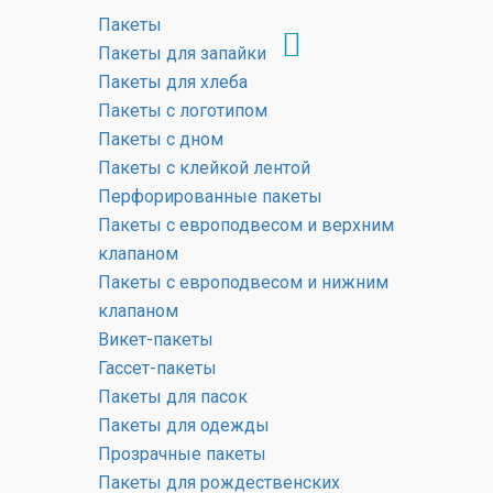
Пакеты
Пакеты для запайки
Пакеты для хлеба
Пакеты с логотипом
Пакеты для
Пакеты с дном
Пакеты с клейкой лентой
рождественских
Перфорированные пакеты
Пакеты с европодвесом и верхним
вкусностей
клапаном
Пакеты с европодвесом и нижним
ГЛАВНАЯ
ПРОДУКЦИЯ
клапаном
ПАКЕТЫ ДЛЯ РОЖДЕСТВЕНСКИХ
Викет-пакеты
ВКУСНОСТЕЙ
Гассет-пакеты
Пакеты для пасок
Пакеты для одежды
Прозрачные пакеты
Пакеты для рождественских