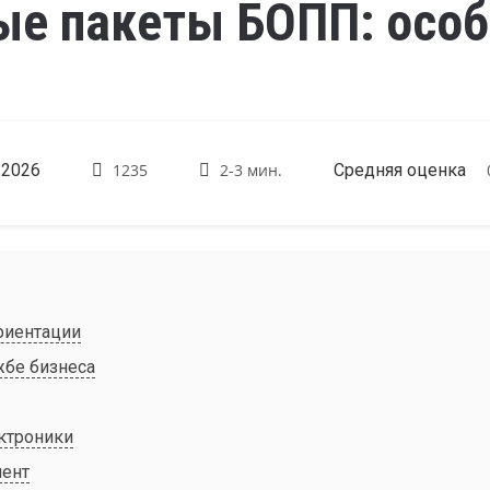
е пакеты БОПП: особ
.2026
1235
2-3 мин.
Средняя оценка
риентации
жбе бизнеса
ектроники
иент