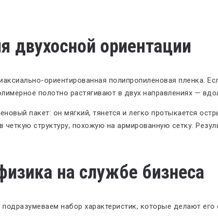
ия двухосной ориентации
аксиально-ориентированная полипропиленовая пленка. Если
олимерное полотно растягивают в двух направлениях — вдол
новый пакет: он мягкий, тянется и легко протыкается остр
 четкую структуру, похожую на армированную сетку. Резуль
физика на службе бизнеса
подразумеваем набор характеристик, которые делают его ф