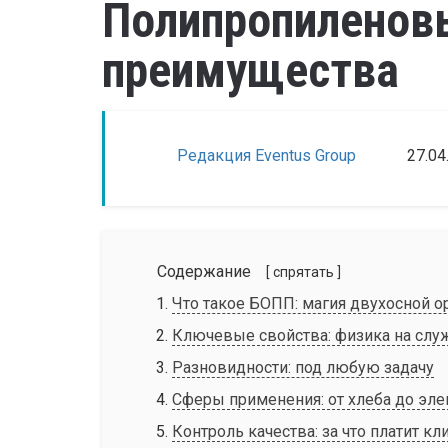
Полипропиленовы
преимущества
Редакция Eventus Group
27.04
Содержание
[ спрятать ]
Что такое БОПП: магия двухосной о
Ключевые свойства: физика на слу
Разновидности: под любую задачу
Сферы применения: от хлеба до эл
Контроль качества: за что платит кл