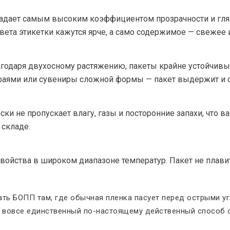
ладает самым высоким коэффициентом прозрачности и гля
ета этикетки кажутся ярче, а само содержимое — свежее 
лагодаря двухосному растяжению, пакеты крайне устойчивы
раями или сувениры сложной формы — пакет выдержит и 
ки не пропускает влагу, газы и посторонние запахи, что в
 складе.
войства в широком диапазоне температур. Пакет не плави
ать БОПП там, где обычная пленка пасует перед острыми у
и вовсе единственный по-настоящему действенный способ с