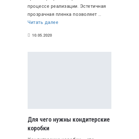
процессе реализации. Эстетичная
прозрачная пленка позволяет …
«Упаковка
Читать далее
пищевых
10.05.2020
продуктов
в
термоусадочную
пленку»
Для чего нужны кондитерские
коробки