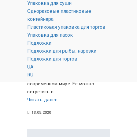
Упаковка для суши
Одноразовые пластиковые
контейнера
Пластиковая упаковка для тортов
Упаковка для пасок
Подложки
Пленка для горячего стола
Подложки для рыбы, нарезки
Подложки для тортов
Пленка для горячего стола это
UA
одна из тех полезных мелочей,
RU
которые стали необходимыми в
современном мире. Ее можно
встретить в …
«Пленка
Читать далее
для
13.05.2020
горячего
стола»