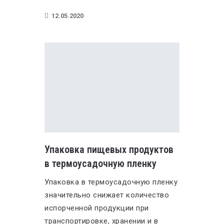
упаковка
12.05.2020
для
круп.
Какая
она?»
Упаковка пищевых продуктов
в термоусадочную пленку
Упаковка в термоусадочную пленку
значительно снижает количество
испорченной продукции при
транспортировке, хранении и в