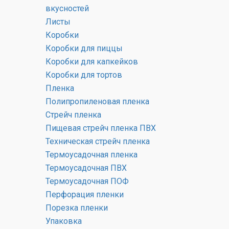
вкусностей
Листы
Коробки
Насколько безопасен пищевой
Коробки для пиццы
полипропилен
Коробки для капкейков
Пищевой полипропилен содержится
Коробки для тортов
во многих окружающих нас
Пленка
пластиковых предметах. Из него
Полипропиленовая пленка
делают контейнеры для еды,
Стрейч пленка
емкости для йогуртов и детского …
Пищевая стрейч пленка ПВХ
«Насколько
Читать далее
Техническая стрейч пленка
безопасен
Термоусадочная пленка
05.10.2020
пищевой
Термоусадочная ПВХ
полипропилен»
Термоусадочная ПОФ
Перфорация пленки
Порезка пленки
Упаковка