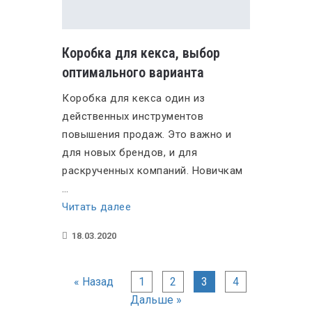
Коробка для кекса, выбор
оптимального варианта
Коробка для кекса один из
действенных инструментов
повышения продаж. Это важно и
для новых брендов, и для
раскрученных компаний. Новичкам
…
«Коробка
Читать далее
для
18.03.2020
кекса,
выбор
Пагинация
оптимального
« Назад
1
2
3
4
варианта»
Дальше »