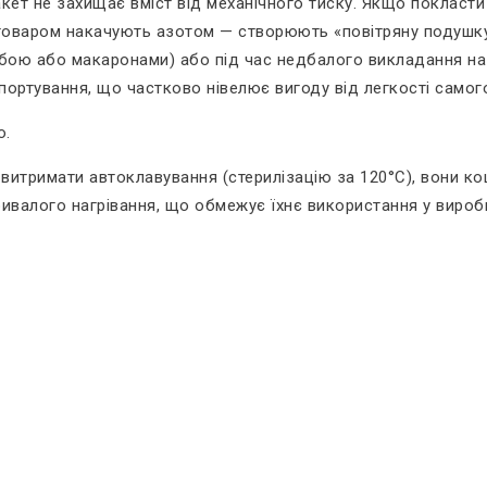
акет не захищає вміст від механічного тиску. Якщо покласти 
 товаром накачують азотом — створюють «повітряну подушк
ибою або макаронами) або під час недбалого викладання на
портування, що частково нівелює вигоду від легкості самог
ю.
і витримати автоклавування (стерилізацію за 120°C), вони к
ривалого нагрівання, що обмежує їхнє використання у вироб