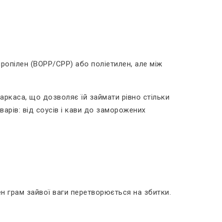
ропілен (BOPP/CPP) або поліетилен, але між
аркаса, що дозволяє їй займати рівно стільки
варів: від соусів і кави до заморожених
н грам зайвої ваги перетворюється на збитки.