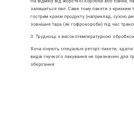
На відміну від жорсткої коробки або банки, п
залишиться пил. Саме тому пакети з крихким
гострим краєм продукту (наприклад, сухою р
зовнішня тара (як гофрокороби) під час транс
3. Труднощі з високотемпературною обробко
Хоча існують спеціальні реторт-пакети, здатн
видів гнучкого пакування не призначені для т
зберігання.