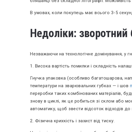
бляшанці без складної літографії. Можливість
В умовах, коли покупець має всього 3-5 секун
Недоліки: зворотний 
Незважаючи на технологічне домінування, у гн
1. Висока вартість помилки і складність нала
Гнучка упаковка (особливо багатошарова, нап
температури на зварювальних губках — і шов
переробки таких комбінованих матеріалів, бу
знову в циклі, як це робиться зі склом або м
автоматику, щоб звести відсоток відходів до 
2. Фізична крихкість і захист від тиску.