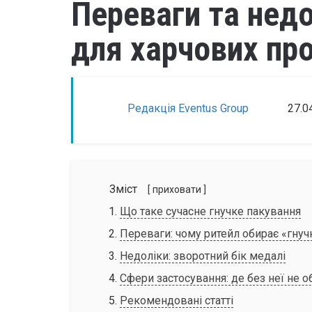
Переваги та недо
для харчових пр
Редакція Eventus Group
27.0
Зміст
[ приховати ]
Що таке сучасне гнучке пакування
Переваги: чому ритейл обирає «гнуч
Недоліки: зворотний бік медалі
Сфери застосування: де без неї не о
Рекомендовані статті