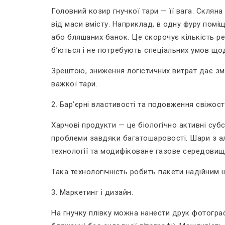
Головний козир гнучкої тари — її вага. Скляна
від маси вмісту. Наприклад, в одну фуру помі
або бляшаних банок. Це скорочує кількість ре
б’ються і не потребують спеціальних умов щодо
Зрештою, зниження логістичних витрат дає змо
важкої тари.
2. Бар’єрні властивості та подовження свіжості
Харчові продукти — це біологічно активні суб
проблеми завдяки багатошаровості. Шари з алю
технології та модифіковане газове середовищ
Така технологічність робить пакети надійним 
3. Маркетинг і дизайн.
На гнучку плівку можна нанести друк фотограф