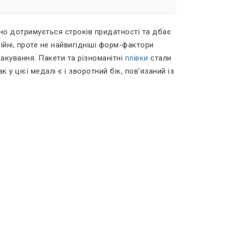
ьно дотримується строків придатності та дбає
дійні, проте не найвигідніші форм-фактори
акування. Пакети та різноманітні
плівки
стали
 цієї медалі є і зворотний бік, пов’язаний із