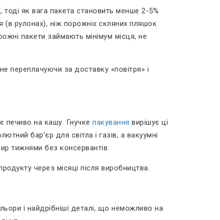
ї, тоді як вага пакета становить менше 2-5%
я (в рулонах), ніж порожніх скляних пляшок
рожні пакети займають мінімум місця, не
не переплачуючи за доставку «повітря» і
ює печиво на кашу. Гнучке
пакування
вирішує ці
тний бар’єр для світла і газів, а вакуумні
сир тижнями без консервантів.
продукту через місяці після виробництва.
льори і найдрібніші деталі, що неможливо на