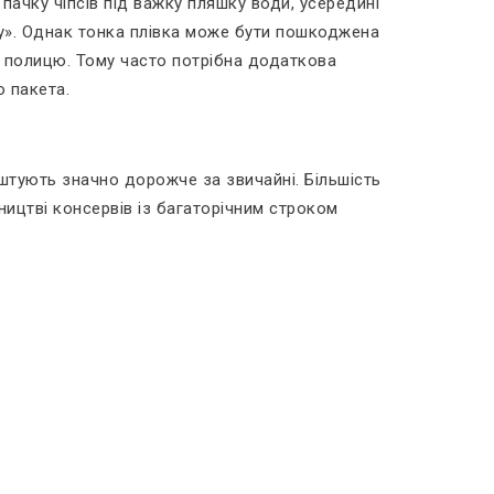
пачку чіпсів під важку пляшку води, усередині
у». Однак тонка плівка може бути пошкоджена
 полицю. Тому часто потрібна додаткова
о пакета.
оштують значно дорожче за звичайні. Більшість
ництві консервів із багаторічним строком