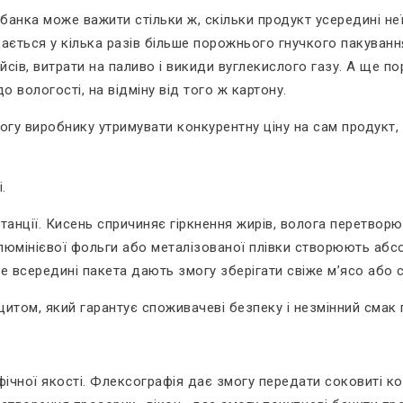
 банка може важити стільки ж, скільки продукт усередині не
щається у кілька разів більше порожнього гнучкого пакуванн
йсів, витрати на паливо і викиди вуглекислого газу. А ще по
 вологості, на відміну від того ж картону.
гу виробнику утримувати конкурентну ціну на сам продукт, 
.
станції. Кисень спричиняє гіркнення жирів, волога перетвор
мінієвої фольги або металізованої плівки створюють абсолю
е всередині пакета дають змогу зберігати свіже м’ясо або 
щитом, який гарантує споживачеві безпеку і незмінний смак 
ічної якості. Флексографія дає змогу передати соковиті ко