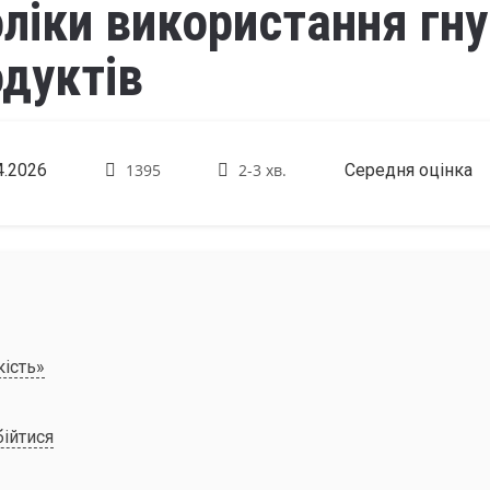
ліки використання гну
одуктів
4.2026
1395
2-3 хв.
Середня оцінка
кість»
бійтися