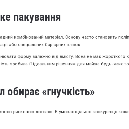
чке пакування
адний комбінований матеріал. Основу часто становить поліп
ції або спеціальних бар’єрних плівок.
мінювати форму залежно від вмісту. Вона не має жорсткого к
вість зробила її ідеальним рішенням для майже будь-яких то
л обирає «гнучкість»
сткою ринковою логікою. В умовах щільної конкуренції коже