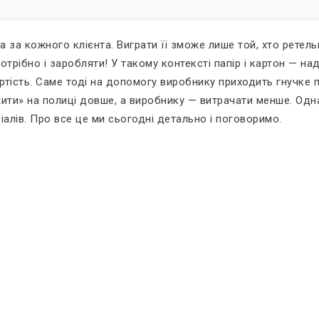
а за кожного клієнта. Виграти її зможе лише той, хто ретел
отрібно і заробляти! У такому контексті папір і картон — на
ртість. Саме тоді на допомогу виробнику приходить гнучке п
ти» на полиці довше, а виробнику — витрачати менше. Однак у
лів. Про все це ми сьогодні детально і поговоримо.