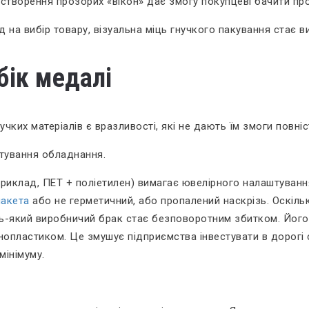
 створення прозорих «вікон» дає змогу покупцеві бачити пр
д на вибір товару, візуальна міць гнучкого пакування стає
бік медалі
учких матеріалів є вразливості, які не дають їм змоги повн
штування обладнання.
риклад, ПЕТ + поліетилен) вимагає ювелірного налаштуванн
пакета
або не герметичний, або пропалений наскрізь. Оскільки
дь-який виробничий брак стає безповоротним збитком. Йог
онопластиком. Це змушує підприємства інвестувати в дорогі
мінімуму.