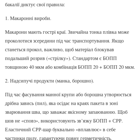
бакалії диктує свої правила:
1. Макаронні вироби.
Макарони мають гострі краї. Звичайна тонка плівка може
проколотися зсередини під час транспортування. Якщо
станеться прокол, важливо, щоб матеріал блокував
подальший розрив («стрілку»). Стандартом є БОПП
товщиною 40 мкм або комбінація БОПП 20 + БОПП 20 мкм.
2. Надсипучі продукти (манка, борошно).
Під час фасування манної крупи або борошна утворюється
дрібна завись (пил), яка осідає на краях пакета в зоні
зварювання шва, що заважає якісному запаюванню. Щоб
шов не «сповз», використовують зв’язку БОПП + СРР.
Еластичний СРР-шар буквально «вплавлює» в себе
частинки пилу, гарантуючи повну герметичність.