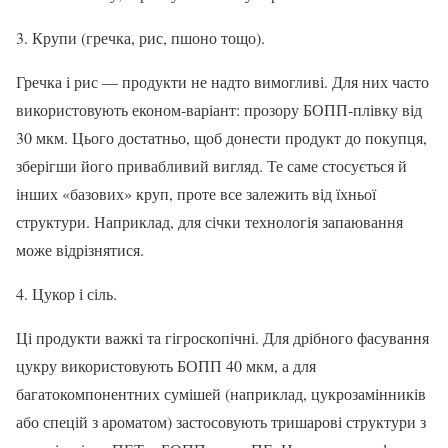
3. Крупи (гречка, рис, пшоно тощо).
Гречка і рис — продукти не надто вимогливі. Для них часто
використовують економ-варіант: прозору БОПП-плівку від
30 мкм. Цього достатньо, щоб донести продукт до покупця,
зберігши його привабливий вигляд. Те саме стосується й
інших «базових» круп, проте все залежить від їхньої
структури. Наприклад, для січки технологія запаювання
може відрізнятися.
4. Цукор і сіль.
Ці продукти важкі та гігроскопічні. Для дрібного фасування
цукру використовують БОПП 40 мкм, а для
багатокомпонентних сумішей (наприклад, цукрозамінників
або спецій з ароматом) застосовують тришарові структури з