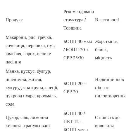
Рекомендована
Продукт
структура /
Властивості
Товщина
Макарони, рис, гречка,
БОПП 40 мкм
Жорсткість,
сочевиця, перловка, нут,
/ БОПП 20 +
блиск,
квасоля, горох, велике
СРР 25/30
міцність
насіння
Манка, кускус, булгур,
пшенична, житня,
Надійний шов
БОПП 20 +
кукурудзяна крупа, спеції,
під час
СРР 20
цукрова пудра, крохмаль,
пилоутворення
сода
БОПП 40 /
Цукор, сіль, лимонна
Стійкість до
ПЕТ 12 +
кислота, гранульовані
вологи та
БОПП мет +