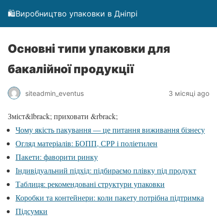
🛍️Виробництво упаковки в Дніпрі
Основні типи упаковки для
бакалійної продукції
siteadmin_eventus
3 місяці ago
Зміст
&lbrack; приховати &rbrack;
Чому якість пакування — це питання виживання бізнесу
Огляд матеріалів: БОПП, СРР і поліетилен
Пакети: фаворити ринку
Індивідуальний підхід: підбираємо плівку під продукт
Таблиця: рекомендовані структури упаковки
Коробки та контейнери: коли пакету потрібна підтримка
Підсумки