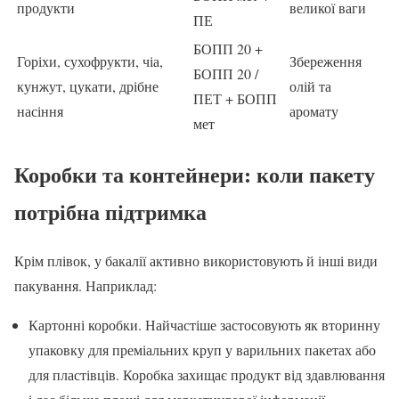
продукти
великої ваги
ПЕ
БОПП 20 +
Горіхи, сухофрукти, чіа,
Збереження
БОПП 20 /
кунжут, цукати, дрібне
олій та
ПЕТ + БОПП
насіння
аромату
мет
Коробки та контейнери: коли пакету
потрібна підтримка
Крім плівок, у бакалії активно використовують й інші види
пакування. Наприклад:
Картонні коробки. Найчастіше застосовують як вторинну
упаковку для преміальних круп у варильних пакетах або
для пластівців. Коробка захищає продукт від здавлювання