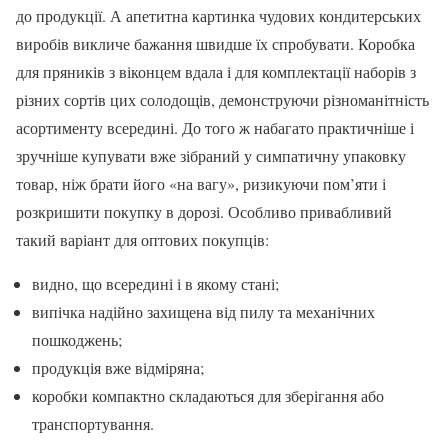
до продукції. А апетитна картинка чудових кондитерських
виробів викличе бажання швидше їх спробувати. Коробка
для пряників з віконцем вдала і для комплектації наборів з
різних сортів цих солодощів, демонструючи різноманітність
асортименту всередині. До того ж набагато практичніше і
зручніше купувати вже зібраний у симпатичну упаковку
товар, ніж брати його «на вагу», ризикуючи пом’яти і
розкришити покупку в дорозі. Особливо привабливий
такий варіант для оптових покупців:
видно, що всередині і в якому стані;
випічка надійно захищена від пилу та механічних
пошкоджень;
продукція вже відміряна;
коробки компактно складаються для зберігання або
транспортування.