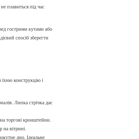
 не плавиться під час
ред гострими кутами або
дієвий спосіб зберегти
 їхню конструкцію і
налів. Липка стрічка дає
 на торгові кронштейни.
 на вітрині.
мокутне дно. Ідеальне