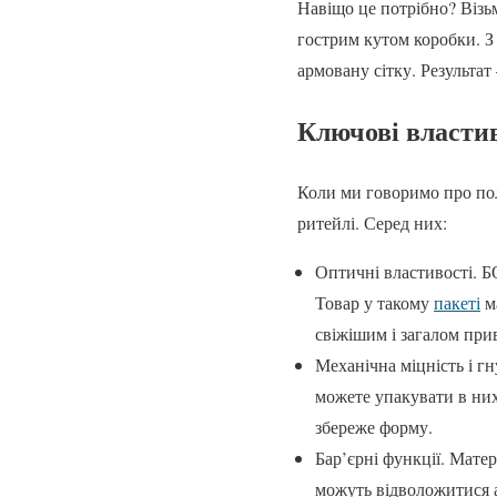
Навіщо це потрібно? Візь
гострим кутом коробки. З
армовану сітку. Результат
Ключові властив
Коли ми говоримо про пол
ритейлі. Серед них:
Оптичні властивості. Б
Товар у такому
пакеті
ма
свіжішим і загалом пр
Механічна міцність і гн
можете упакувати в них
збереже форму.
Бар’єрні функції. Матер
можуть відволожитися аб