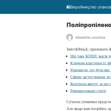
🛍️Виробництво упаков
Поліпропілено
siteadmin_eventus
Зміст
&lbrack; приховати &
Що таке БОПП: магія дв
Ключові властивості: фі
Різновиди: під будь-яке
Сфери застосування: від
Контроль якості: за що 
Рекомендовані статті
Сучасна упаковка представ
Але якщо вам потрібно, щ