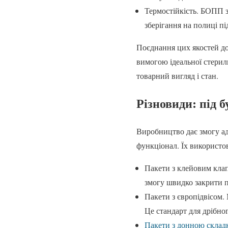
Термостійкість. БОПП зб
зберігання на полиці п
Поєднання цих якостей до
вимогою ідеальної стериль
товарний вигляд і стан.
Різновиди: під б
Виробництво дає змогу ад
функціонал. Їх використо
Пакети з клейовим клап
змогу швидко закрити п
Пакети з європідвісом.
Це стандарт для дрібно
Пакети з донною склад