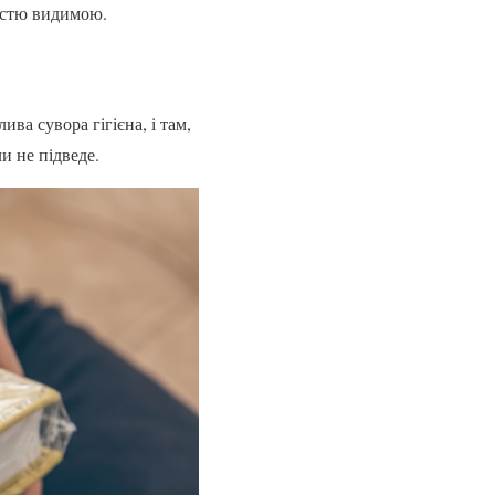
ністю видимою.
а сувора гігієна, і там,
и не підведе.