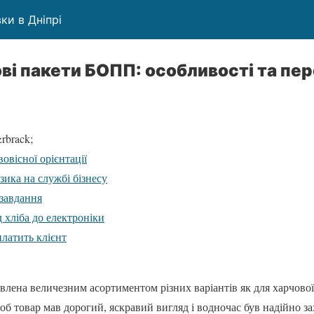
ки в Дніпрі
ві пакети БОПП: особливості та пе
rbrack;
овісної орієнтації
зика на службі бізнесу
 завдання
 хліба до електроніки
платить клієнт
лена величезним асортиментом різних варіантів як для харчової, 
об товар мав дорогий, яскравий вигляд і водночас був надійно 