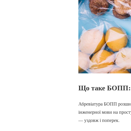
Що таке БОПП: м
Абревіатура БОПП розшифр
інженерної мови на прост
— уздовж і поперек.