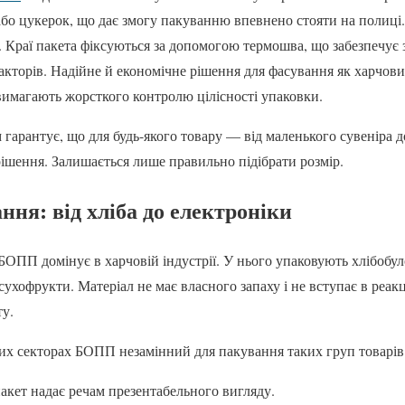
або цукерок, що дає змогу пакуванню впевнено стояти на полиці.
 Краї пакета фіксуються за допомогою термошва, що забезпечує з
акторів. Надійне й економічне рішення для фасування як харчових
вимагають жорсткого контролю цілісності упаковки.
м гарантує, що для будь-якого товару — від маленького сувеніра 
рішення. Залишається лише правильно підібрати розмір.
ння: від хліба до електроніки
 БОПП домінує в харчовій індустрії. У нього упаковують хлібобул
сухофрукти. Матеріал не має власного запаху і не вступає в реак
у.
их секторах БОПП незамінний для пакування таких груп товарів
пакет надає речам презентабельного вигляду.