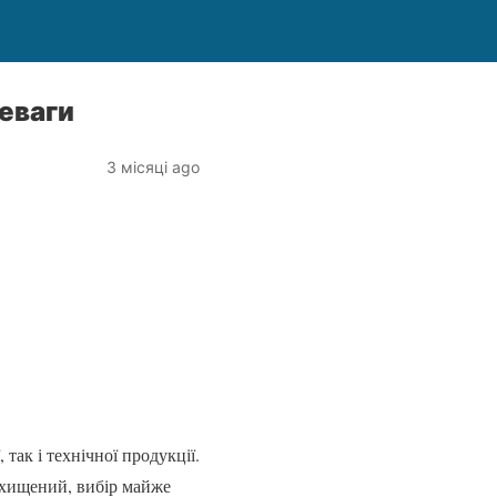
реваги
3 місяці ago
так і технічної продукції.
захищений, вибір майже