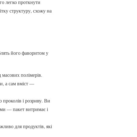
ого легко проткнути
ітку структуру, схожу на
.
блять його фаворитом у
 масових полімерів.
и, а сам вміст —
о проколів і розриву. Ви
рми — пакет витримає і
ажливо для продуктів, які