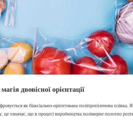
агія двовісної орієнтації
овується як біаксіально-орієнтована поліпропіленова плівка. Я
у, це означає, що в процесі виробництва полімерне полотно роз