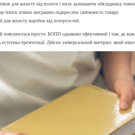
тівок для захисту від вологи і пилу залишаючи обкладинку пов
 де блиск плівки виграшно підкреслює святковість товару.
ї для захисту коробок від потертостей.
 пояснюється просто: БОПП однаково ефективний і там, де важлив
ь естетика презентації. Дійсно універсальний матеріал, який нікол