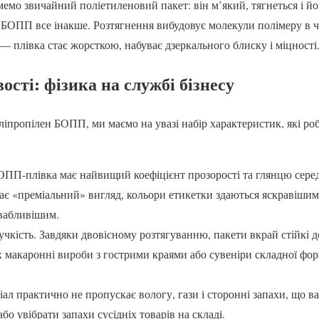
мемо звичайний поліетиленовий пакет: він м’який, тягнеться і й
 БОПП все інакше. Розтягнення вибудовує молекули полімеру в ч
 — плівка стає жорсткою, набуває дзеркального блиску і міцності
ості: фізика на службі бізнесу
іпропілен БОПП, ми маємо на увазі набір характеристик, які ро
ОПП-плівка має найвищий коефіцієнт прозорості та глянцю серед
є «преміальний» вигляд, кольори етикетки здаються яскравішим
ивабливішим.
учкість. Завдяки двовісному розтягуванню, пакети вкрай стійкі д
 макаронні вироби з гострими краями або сувеніри складної фо
іал практично не пропускає вологу, гази і сторонні запахи, що в
о увібрати запахи сусідніх товарів на складі.