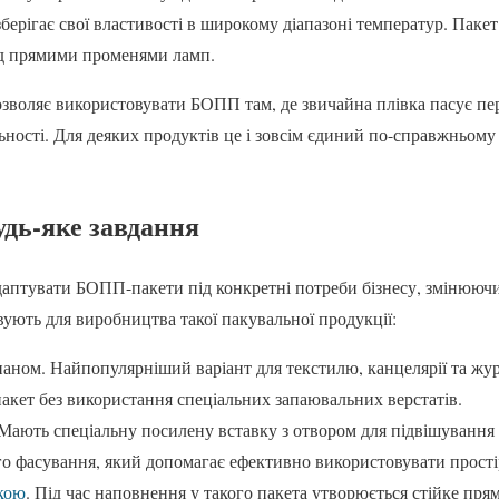
ерігає свої властивості в широкому діапазоні температур. Пакет
ід прямими променями ламп.
зволяє використовувати БОПП там, де звичайна плівка пасує пе
ності. Для деяких продуктів це і зовсім єдиний по-справжньому 
удь-яке завдання
аптувати БОПП-пакети під конкретні потреби бізнесу, змінюючи
вують для виробництва такої пакувальної продукції:
аном. Найпопулярніший варіант для текстилю, канцелярії та жур
акет без використання спеціальних запаювальних верстатів.
 Мають спеціальну посилену вставку з отвором для підвішування
го фасування, який допомагає ефективно використовувати простір
кою
. Під час наповнення у такого пакета утворюється стійке пря