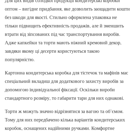
Для цих видів солодкої продукції кондитерські коробки
оптом – вигідне придбання, яке дозволить заощадити кошти
без шкоди для якості. Стильно оформлена упаковка не
тільки підвищить ефективність продажів, але й зменшить
втрати від зіпсованих під час транспортування виробів.
Адже капкейки та торти мають ніжний кремовий декор,
завдяки якому ці десерти користуються такою
популярністю.
Картонна кондитерська коробка для тістечок та мафінів має
спеціальний вкладиш для додаткового захисту виробів за
допомогою індивідуальної фіксації. Оскільки вироби
стандартного розміру, то габарити тари для них однакові.
Торти ж можуть значно відрізнятися за вагою та об’ємом.
Тому для них передбачено кілька варіантів кондитерських
коробок, оснащених надійними ручками. Комфортне