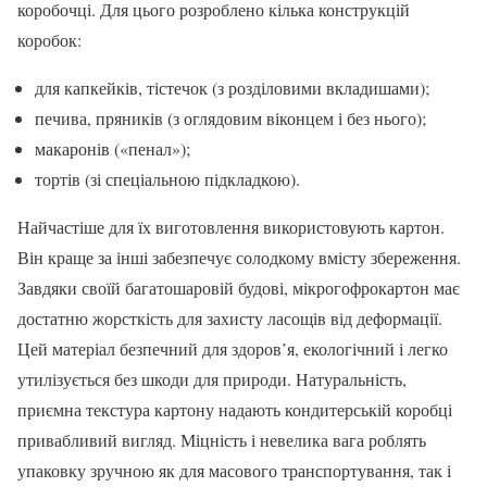
коробочці. Для цього розроблено кілька конструкцій
коробок:
для капкейків, тістечок (з розділовими вкладишами);
печива, пряників (з оглядовим віконцем і без нього);
макаронів («пенал»);
тортів (зі спеціальною підкладкою).
Найчастіше для їх виготовлення використовують картон.
Він краще за інші забезпечує солодкому вмісту збереження.
Завдяки своїй багатошаровій будові, мікрогофрокартон має
достатню жорсткість для захисту ласощів від деформації.
Цей матеріал безпечний для здоров’я, екологічний і легко
утилізується без шкоди для природи. Натуральність,
приємна текстура картону надають кондитерській коробці
привабливий вигляд. Міцність і невелика вага роблять
упаковку зручною як для масового транспортування, так і