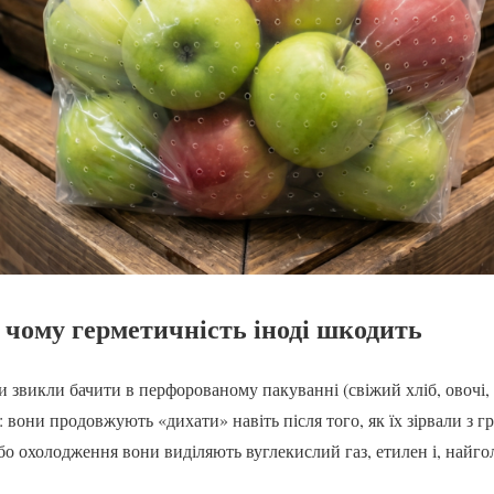
 чому герметичність іноді шкодить
ми звикли бачити в перфорованому пакуванні (свіжий хліб, овочі, 
: вони продовжують «дихати» навіть після того, як їх зірвали з гр
бо охолодження вони виділяють вуглекислий газ, етилен і, найго