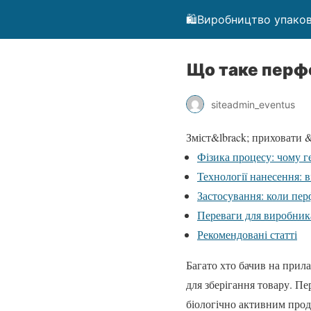
🛍️Виробництво упаков
Що таке перфо
siteadmin_eventus
Зміст
&lbrack; приховати &
Фізика процесу: чому г
Технології нанесення: 
Застосування: коли перф
Переваги для виробник
Рекомендовані статті
Багато хто бачив на прила
для зберігання товару. П
біологічно активним прод