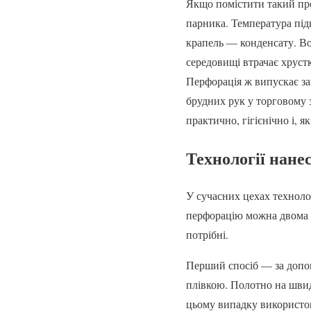
Якщо помістити такий про
парника. Температура підв
крапель — конденсату. Воч
середовищі втрачає хрустк
Перфорація ж випускає зай
брудних рук у торговому 
практично, гігієнічно і, я
Технології нане
У сучасних цехах техноло
перфорацію можна двома п
потрібні.
Перший спосіб — за допо
плівкою. Полотно на швид
цьому випадку використов