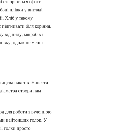
і створюється ефект
боці плівки у вигляді
й. Хліб у такому
 підгнивати біля коріння.
 від пилу, мікробів і
аковку, однак це менш
ництва пакетів. Нанести
 діаметра отвори нам
од для роботи з рулонною
ами найтонших голок. У
ії голки просто