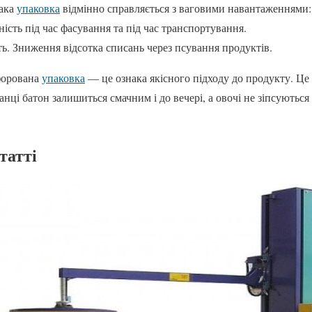
Така
упаковка
відмінно справляється з ваговими навантаженнями:
ність під час фасування та під час транспортування.
ь. Зниження відсотка списань через псування продуктів.
форована
упаковка
— це ознака якісного підходу до продукту. Це
нці батон залишиться смачним і до вечері, а овочі не зіпсуютьс
татті