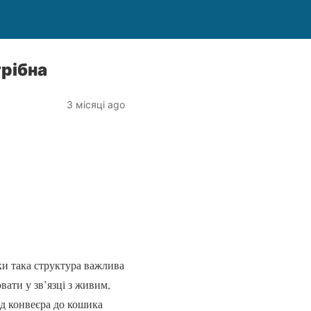
трібна
3 місяці ago
ьки така структура важлива
ати у зв’язці з живим,
ід конвеєра до кошика