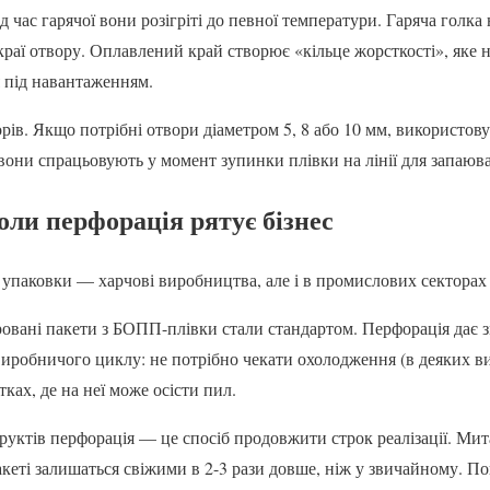
д час гарячої вони розігріті до певної температури. Гаряча голка
краї отвору. Оплавлений край створює «кільце жорсткості», яке н
я під навантаженням.
ів. Якщо потрібні отвори діаметром 5, 8 або 10 мм, використов
 вони спрацьовують у момент зупинки плівки на лінії для запаюв
оли перфорація рятує бізнес
упаковки — харчові виробництва, але і в промислових секторах б
оровані пакети з БОПП-плівки стали стандартом. Перфорація дає 
виробничого циклу: не потрібно чекати охолодження (в деяких 
тках, де на неї може осісти пил.
руктів перфорація — це спосіб продовжити строк реалізації. Мит
кеті залишаться свіжими в 2-3 рази довше, ніж у звичайному. П