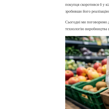
покупця скоротився б у кі
зробивши його реалізаці
Сьогодні ми поговоримо д
технологію виробництва ц