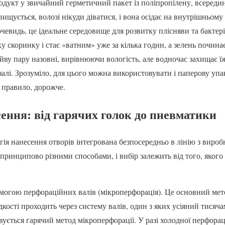
дукт у звичайний герметичний пакет із поліпропілену, всередин
ищується, волозі нікуди діватися, і вона осідає на внутрішньому 
евидь, це ідеальне середовище для розвитку плісняви та бактері
у скоринку і стає «ватним» уже за кілька годин, а зелень починає
ву пару назовні, вирівнюючи вологість, але водночас захищає їжу
залі. Зрозуміло, для цього можна використовувати і паперову уп
к правило, дорожче.
сення: від гарячих голок до пневматики
гія нанесення отворів інтегрована безпосередньо в лінію з вироб
ринципово різними способами, і вибір залежить від того, якого
могою перфораційних валів (мікроперфорація). Це основний мет
кості проходить через систему валів, один з яких усіяний тисяч
ується гарячий метод мікроперфорації. У разі холодної перфорац