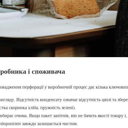
робника і споживача
овадження перфорації у виробничий процес дає кілька ключових
игляду. Відсутність конденсату означає відсутність цвілі та збе
тка скоринка хліба, пружність зелені).
бирає очима. Якщо пакет запітнів, він не бачить якості товару і
ліпропілен завжди залишається чистим.