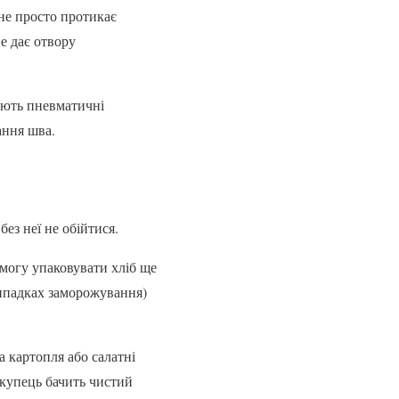
 не просто протикає
е дає отвору
ують пневматичні
ання шва.
ез неї не обійтися.
змогу упаковувати хліб ще
випадках заморожування)
а картопля або салатні
окупець бачить чистий