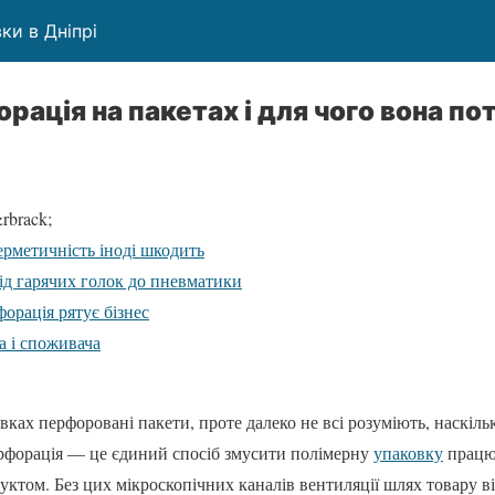
ки в Дніпрі
рація на пакетах і для чого вона по
rbrack;
ерметичність іноді шкодить
від гарячих голок до пневматики
орація рятує бізнес
а і споживача
вках перфоровані пакети, проте далеко не всі розуміють, наскіл
ерфорація — це єдиний спосіб змусити полімерну
упаковку
працюв
уктом. Без цих мікроскопічних каналів вентиляції шлях товару в