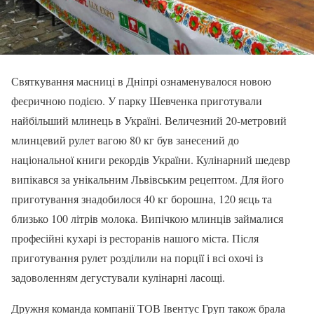
Святкування масниці в Дніпрі ознаменувалося новою
феєричною подією. У парку Шевченка приготували
найбільший млинець в Україні. Величезний 20-метровий
млинцевий рулет вагою 80 кг був занесений до
національної книги рекордів України. Кулінарний шедевр
випікався за унікальним Львівським рецептом. Для його
приготування знадобилося 40 кг борошна, 120 яєць та
близько 100 літрів молока. Випічкою млинців займалися
професійні кухарі із ресторанів нашого міста. Після
приготування рулет розділили на порції і всі охочі із
задоволенням дегустували кулінарні ласощі.
Дружня команда компанії ТОВ Івентус Груп також брала