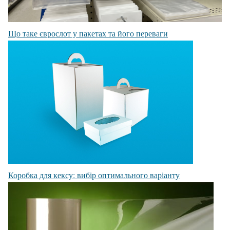
Що таке єврослот у пакетах та його переваги
Коробка для кексу: вибір оптимального варіанту