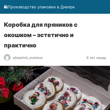
🛍️Производство упаковки в Днепре
Коробка для пряников с
окошком – эстетично и
практично
siteadmin_eventus
6 лет назад